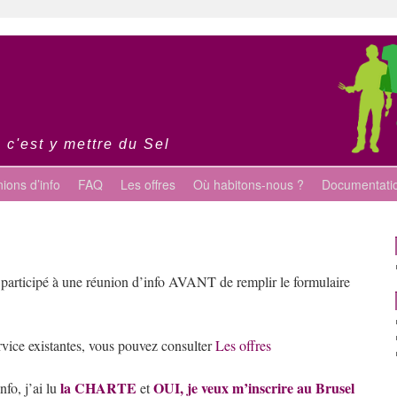
 c'est y mettre du Sel
ions d’info
FAQ
Les offres
Où habitons-nous ?
Documentati
r participé à une réunion d’info AVANT de remplir le formulaire
rvice existantes, vous pouvez consulter
Les offres
la CHARTE
OUI, je veux m’inscrire au Brusel
nfo, j’ai lu
et